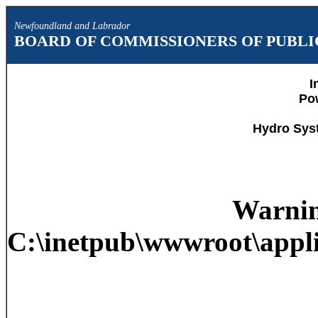
Newfoundland and Labrador
BOARD OF COMMISSIONERS OF PUBLIC
I
Po
Hydro Sys
Warni
C:\inetpub\wwwroot\appli