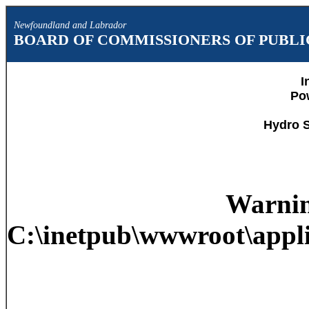
Newfoundland and Labrador
BOARD OF COMMISSIONERS OF PUBLIC
I
Po
Hydro S
Warni
C:\inetpub\wwwroot\appli