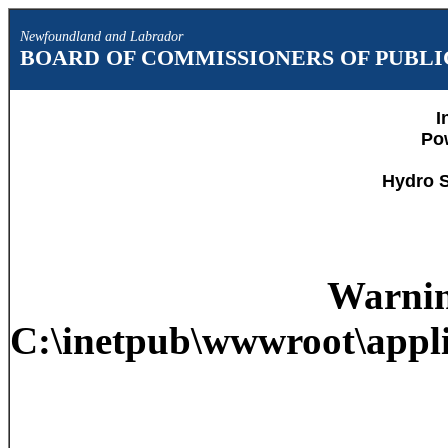
Newfoundland and Labrador
BOARD OF COMMISSIONERS OF PUBLIC
I
Po
Hydro S
Warni
C:\inetpub\wwwroot\appli