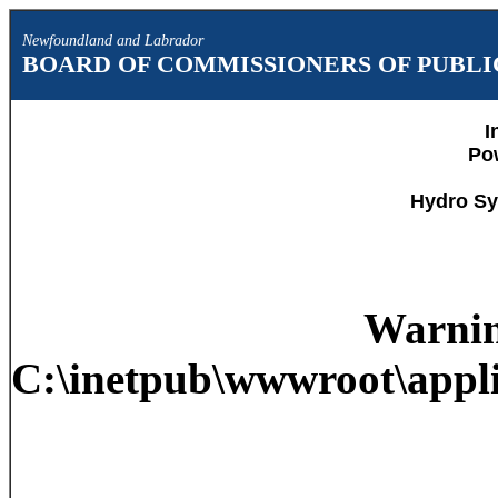
Newfoundland and Labrador
BOARD OF COMMISSIONERS OF PUBLIC
I
Po
Hydro Sy
Warni
C:\inetpub\wwwroot\appli